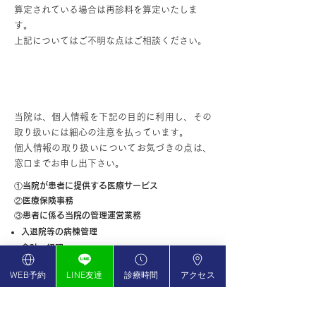
算定されている場合は再診料を算定いたしま
す。
上記についてはご不明な点はご相談ください。​
当院における個人情報の利用目的
当院は、個人情報を下記の目的に利用し、その
取り扱いには細心の注意を払っています。
個人情報の取り扱いについてお気づきの点は、
窓口までお申し出下さい。
①当院が患者に提供する医療サービス
②医療保険事務
③患者に係る当院の管理運営業務
入退院等の病棟管理
会計・経理
医療事故等の報告
WEB予約
LINE友達
診療時間
アクセス
当該患者の医療サービスの向上
その他、当院の管理運営業務に関する利用他の事
業者等への情報提供