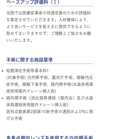
ベースアップ評価料（
Ⅰ
）
当院では医療従事者の待遇改善のための評価料
を算定させていただきます。人材確保により、
より良いサービスを皆さまに提供できるように
努めてまいりますので、ご理解とご協力をお願
いいたします。
手術に関する施設基準
短期滞在手術等基本料1
(対象手術) 白内障手術、翼状片手術、眼瞼内反
症手術、眼瞼下垂手術、緑内障手術(水晶体再建
術併用眼内ドレーン挿入術)
緑内障手術（流出路再建術（眼内法）及び水晶
体再建術併用眼内ドレーン挿入術）
医科点数表第2部第10表手術の通則および6に掲
げる手術
多焦点眼内レンズを使用する白内障手術