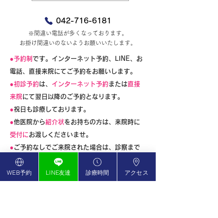
042-716-6181
※間違い電話が多くなっております。
お掛け間違いのないようお願いいたします。
●予約制
です。インターネット予約、LINE、お
電話、直接来院にてご予約をお願いします。
●初診予約
は、
インターネット予約
または
直接
来院
にて翌日以降のご予約となります。
●
祝日も診療しております。
●
他医院から
紹介状
をお持ちの方は、来院時に
受付に
お渡しくださいませ。
●
ご予約なしでご来院された場合は、診察まで
に長時間がかかることが予想されます。
WEB予約
LINE友達
診療時間
アクセス
なるべくWEB予約をご利用いただきますよ
う、お願いいたします。