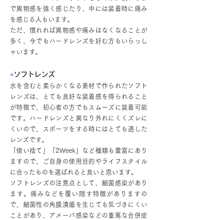
で異物感を強く感じたり、中には装着時に痛み
を感じる人もいます。
ただ、慣れれば異物感や痛みはなくなることが
多く、今でもハードレンズを好む方もいらっし
ゃいます。
●
ソフトレンズ
水を含むと柔らかくなる素材で作られたソフト
レンズは、とても良好な装着感を得られること
が特徴で、初心者の方でもスムーズに装着可能
です。ハードレンズと異なり外れにくくズレに
くいので、スポーツをする時にはとても適した
レンズです。
「使い捨て」「2Week」など種類も豊富にあり
ますので、ご自身の使用目的やライフスタイル
に合ったものを選ばれると良いと思います。
ソフトレンズの注意点として、細菌感染があり
ます。痛みなどを覆い隠す特徴がありますの
で、細菌性の角膜潰瘍を生じても気づきにくい
ことがあり、アメーバ感染などの重篤な合併症