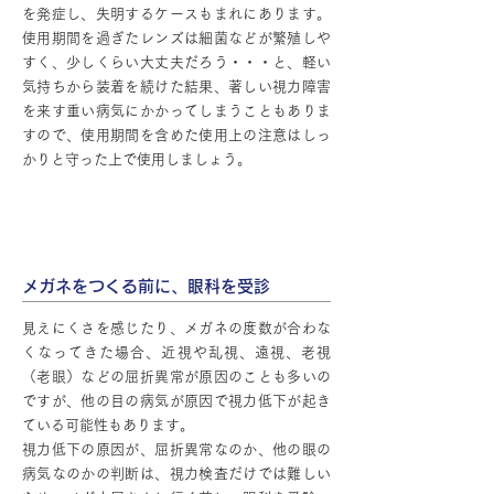
を発症し、失明するケースもまれにあります。
使用期間を過ぎたレンズは細菌などが繁殖しや
すく、少しくらい大丈夫だろう・・・と、軽い
気持ちから装着を続けた結果、著しい視力障害
を来す重い病気にかかってしまうこともありま
すので、使用期間を含めた使用上の注意はしっ
かりと守った上で使用しましょう。
メガネ
メガネをつくる前に、眼科を受診
見えにくさを感じたり、メガネの度数が合わな
くなってきた場合、近視や乱視、遠視、老視
（老眼）などの屈折異常が原因のことも多いの
ですが、他の目の病気が原因で視力低下が起き
ている可能性もあります。
視力低下の原因が、屈折異常なのか、他の眼の
病気なのかの判断は、視力検査だけでは難しい